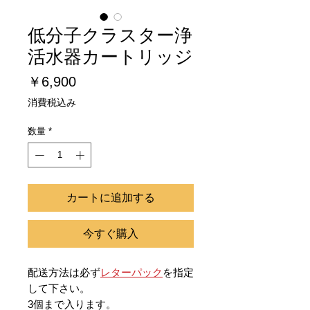
低分子クラスター浄
活水器カートリッジ
価
￥6,900
格
消費税込み
数量
*
カートに追加する
今すぐ購入
配送方法は必ず
レターパック
を指定
して下さい。
3個まで入ります。